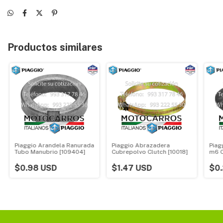
Productos similares
Piaggio Arandela Ranurada
Piaggio Abrazadera
Piag
Tubo Manubrio [109404]
Cubrepolvo Clutch [10018]
m6 C
[B01
$0.98 USD
$1.47 USD
$0