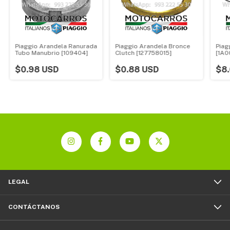
Piaggio Arandela Ranurada
Piaggio Arandela Bronce
Piag
Tubo Manubrio [109404]
Clutch [127758015]
[1A0
$0.98 USD
$0.88 USD
$8
LEGAL
CONTÁCTANOS