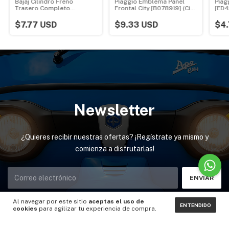
Bajaj Cilindro Freno
Piaggio Emblema Panel
Piag
Trasero Completo
Frontal City [B078919] (City
[ED4
GENERICO 24151164-G
2019-23)
$7.77 USD
$9.33 USD
$4
Newsletter
¿Quieres recibir nuestras ofertas? ¡Regístrate ya mismo y
comienza a disfrutarlas!
Al navegar por este sitio
aceptas el uso de
ENTENDIDO
cookies
para agilizar tu experiencia de compra.