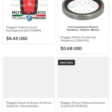
Piaggio Switch Luces
Emergencia [B073481R]
Piaggio Reten Aceite Eje
$6.45 USD
Delantero [136434]
$0.68 USD
AGOTADO
Piaggio Resorte Brazo Externo
Piaggio Perno Palanca Embolo
Selector Velocidades
Clutch [127013013]
[126003011]