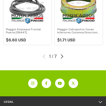
Piaggio Empaque Frontal
Piaggio Cubrepolvo Cunas
Puerta [118447]
Inferiores Columna Direccion
[109064] (Todos)
$6.60 USD
$1.71 USD
1
/
7
LEGAL