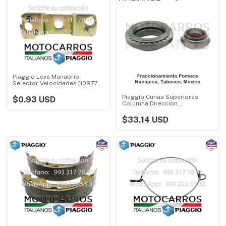
Piaggio Leva Manubrio
Selector Velocidades [109775]
(Todos)
Piaggio Cunas Superiores
$0.93 USD
Columna Direccion
[KIT95021R] (kit)
$33.14 USD