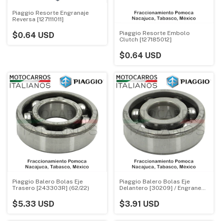
Piaggio Resorte Engranaje
Reversa [127111011]
Piaggio Resorte Embolo
$0.64 USD
Clutch [127185012]
$0.64 USD
Piaggio Balero Bolas Eje
Piaggio Balero Bolas Eje
Trasero [243303R] (62/22)
Delantero [30209] / Engrane
Multiple (. . TM) (6302)
$5.33 USD
$3.91 USD