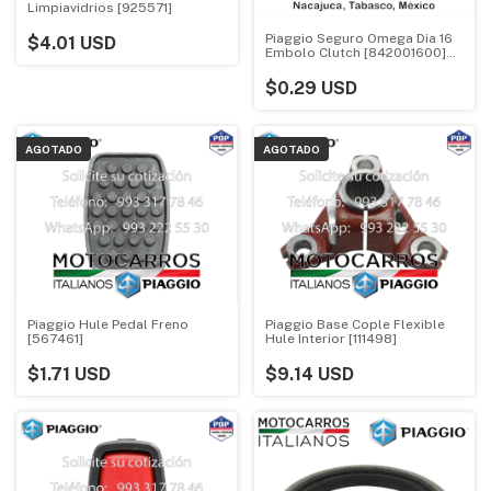
Limpiavidrios [925571]
Piaggio Seguro Omega Dia 16
$4.01 USD
Embolo Clutch [842001600]
(ext)
$0.29 USD
AGOTADO
AGOTADO
Piaggio Hule Pedal Freno
Piaggio Base Cople Flexible
[567461]
Hule Interior [111498]
$1.71 USD
$9.14 USD