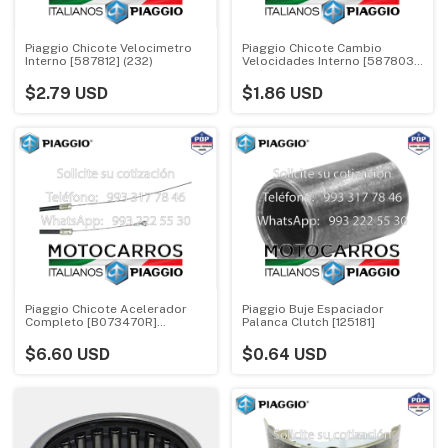
Piaggio Chicote Velocimetro
Piaggio Chicote Cambio
Interno [587812] (232)
Velocidades Interno [587803]
(257)
$2.79 USD
$1.86 USD
Piaggio Chicote Acelerador
Piaggio Buje Espaciador
Completo [B073470R]
Palanca Clutch [125181]
(298.320)
$6.60 USD
$0.64 USD