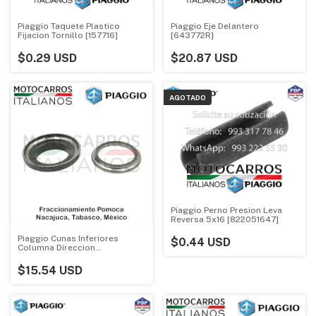
Piaggio Taquete Plastico
Piaggio Eje Delantero
Fijacion Tornillo [157716]
[643772R]
$0.29 USD
$20.87 USD
AGOTADO
Piaggio Perno Presion Leva
Reversa 5x16 [822051647]
Piaggio Cunas Inferiores
$0.44 USD
Columna Direccion
[KIT95022R] (kit)
$15.54 USD