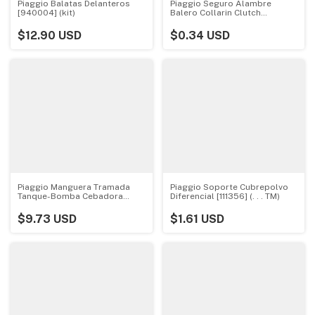
Piaggio Balatas Delanteros
Piaggio Seguro Alambre
[940004] (kit)
Balero Collarin Clutch
[286406]
$12.90 USD
$0.34 USD
Piaggio Manguera Tramada
Piaggio Soporte Cubrepolvo
Tanque-Bomba Cebadora
Diferencial [111356] (. . . TM)
[E40017131]
$9.73 USD
$1.61 USD