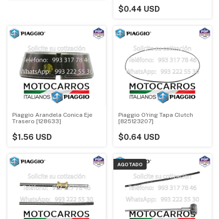
$0.44 USD
Piaggio Arandela Conica Eje
Piaggio O'ring Tapa Clutch
Trasero [128633]
[825123207]
$1.56 USD
$0.64 USD
AGOTADO