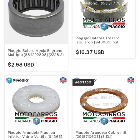
Piaggio Balatas Trasero
Izquierdo [940005] (kit)
Piaggio Balero Aguja Engrane
$16.37 USD
Multiple [884222808] (222812)
$2.98 USD
AGOTADO
Piaggio Arandela Plastica
Piaggio Arandela Cobre m8
Inferior Vidrio Ventila [64263]
[2916710603] (8.12.1)