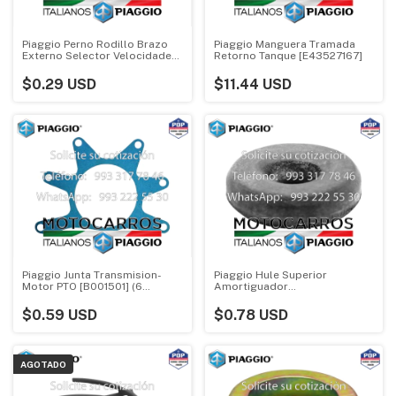
Piaggio Perno Rodillo Brazo
Piaggio Manguera Tramada
Externo Selector Velocidades
Retorno Tanque [E43527167]
[126053016]
$0.29 USD
$11.44 USD
Piaggio Junta Transmision-
Piaggio Hule Superior
Motor PTO [B001501] (6
Amortiguador
Tornillos)
Delantero/Trasero [74414]
$0.59 USD
$0.78 USD
AGOTADO