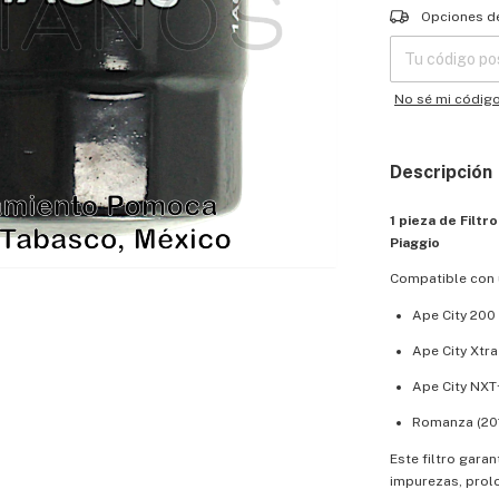
Entregas para el
Opciones d
No sé mi códig
Descripción
1 pieza de Filt
Piaggio
Compatible con 
Ape City 200
Ape City Xtra
Ape City NXT
Romanza (20
Este filtro gara
impurezas, prolo