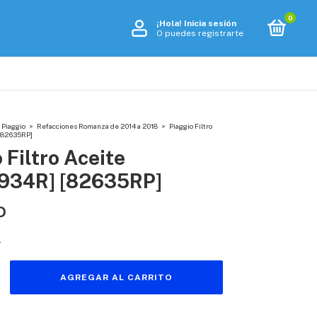
0
¡Hola!
Inicia sesión
O puedes registrarte
 Piaggio
>
Refacciones Romanza de 2014 a 2018
>
Piaggio Filtro
[82635RP]
 Filtro Aceite
934R] [82635RP]
D
s