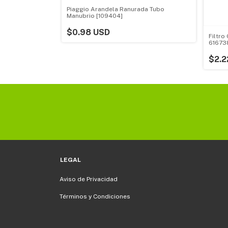
o Aire [604553]
Piaggio Arandela Ranurada Tubo
Manubrio [109404]
$0.98 USD
Filtro
616738
$2.2
LEGAL
Aviso de Privacidad
Términos y Condiciones