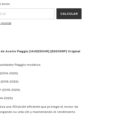
 CP:
CAMBIAR CP
e envío
CALCULAR
o postal
ro de Aceite Piaggio [1A022934R] [82635RP] Original
unidades Piaggio modelos:
 (2014-2026)
 (2019-2026)
+ (2019-2026)
14-2026)
ntiza una
filtración eficiente
que protege el motor de
ngando su vida útil y manteniendo el rendimiento