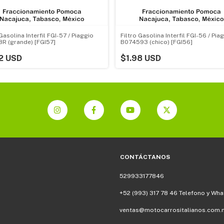
 Gasolina Interfil FGI-57 / Piaggio
Filtro Gasolina Interfil FGI-56 / Pia
R (grande) [FGI57]
B074593 (chico) [FGI56]
2 USD
$1.98 USD
CONTÁCTANOS
529933177846
+52 (993) 317 78 46 Telefono y Wh
ventas@motocarrositalianos.com.