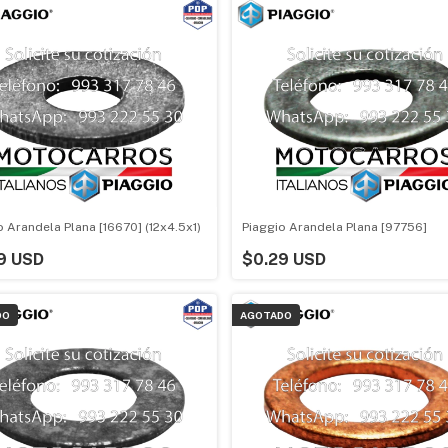
o Arandela Plana [16670] (12x4.5x1)
Piaggio Arandela Plana [97756]
9 USD
$0.29 USD
DO
AGOTADO