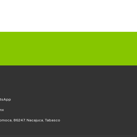
atsApp
mx
 Pomoca, 86247. Nacajuca, Tabasco