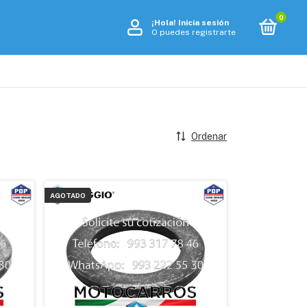
0
¡Hola!
Inicia sesión
O puedes registrarte
Ordenar
AGOTADO