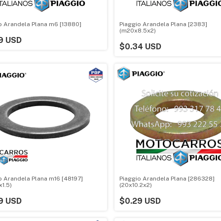
o Arandela Plana m6 [13880]
Piaggio Arandela Plana [2383]
(m20x8.5x2)
9 USD
$0.34 USD
o Arandela Plana m16 [48197]
Piaggio Arandela Plana [286328]
x1.5)
(20x10.2x2)
9 USD
$0.29 USD