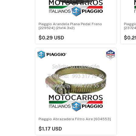
Piaggio Arandela Plana Pedal Freno
Piaggi
[229524] (21x14.3x2)
[23724
$0.29 USD
$0.2
Piaggio Abrazadera Filtro Aire [604553]
$1.17 USD