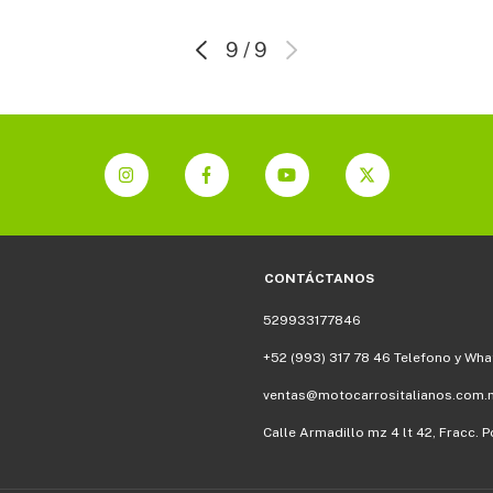
9
/
9
CONTÁCTANOS
529933177846
+52 (993) 317 78 46 Telefono y Wh
ventas@motocarrositalianos.com.
Calle Armadillo mz 4 lt 42, Fracc.