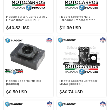
Piaggio Switch. Cerraduras y
Piaggio Soporte Hule
Llaves [B024683] (KIT 2
Cargador Trasero Motor
candados)
[B003286]
$40.52 USD
$11.39 USD
Piaggio Soporte Fusible
Piaggio Soporte Cargador
[568103]
Motor [B008921]
$0.59 USD
$30.74 USD