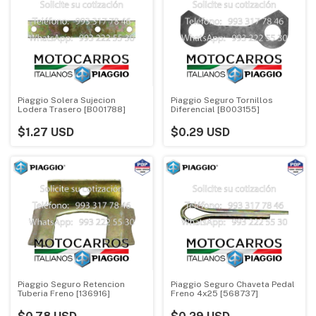
Piaggio Solera Sujecion
Piaggio Seguro Tornillos
Lodera Trasero [B001788]
Diferencial [B003155]
$1.27 USD
$0.29 USD
Piaggio Seguro Retencion
Piaggio Seguro Chaveta Pedal
Tuberia Freno [136916]
Freno 4x25 [568737]