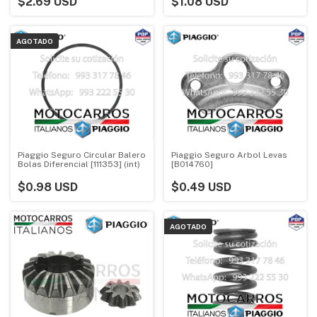
$2.69 USD
$1.08 USD
AGOTADO
Piaggio Seguro Circular Balero
Piaggio Seguro Arbol Levas
Bolas Diferencial [111353] (int)
[B014760]
$0.98 USD
$0.49 USD
AGOTADO