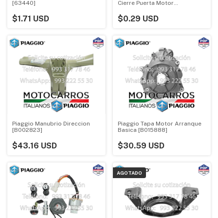
[63440]
Cierre Puerta Motor
[B003654]
$1.71 USD
$0.29 USD
Piaggio Manubrio Direccion
Piaggio Tapa Motor Arranque
[B002823]
Basica [B015888]
$43.16 USD
$30.59 USD
AGOTADO