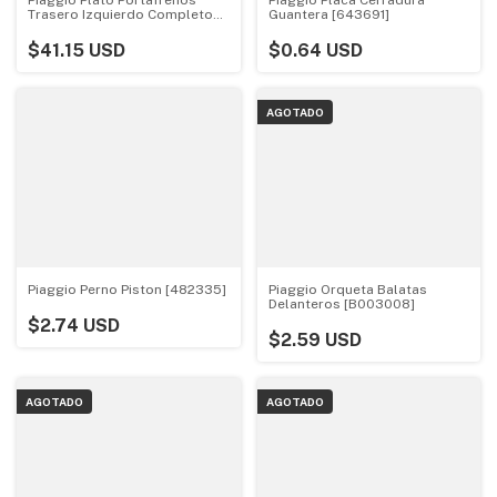
Trasero Izquierdo Completo
Guantera [643691]
[B001225]
$41.15 USD
$0.64 USD
AGOTADO
Piaggio Perno Piston [482335]
Piaggio Orqueta Balatas
Delanteros [B003008]
$2.74 USD
$2.59 USD
AGOTADO
AGOTADO