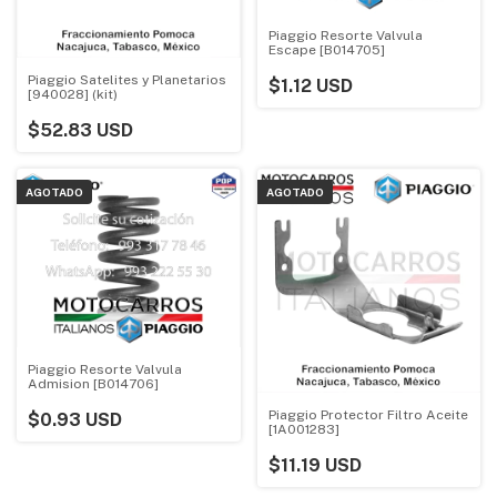
Piaggio Resorte Valvula
Escape [B014705]
Piaggio Satelites y Planetarios
$1.12 USD
[940028] (kit)
$52.83 USD
AGOTADO
AGOTADO
Piaggio Resorte Valvula
Admision [B014706]
Piaggio Protector Filtro Aceite
$0.93 USD
[1A001283]
$11.19 USD