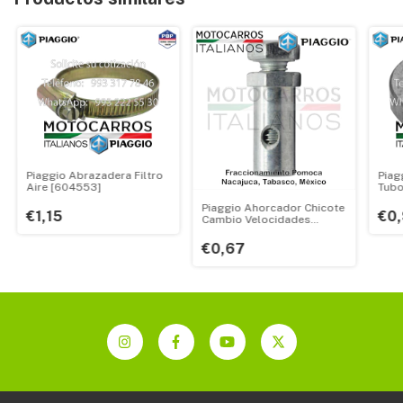
Piaggio Abrazadera Filtro
Piag
Aire [604553]
Tubo
Piaggio Ahorcador Chicote
€1,15
€0
Cambio Velocidades
Completo [B076364]
(m7.14)
€0,67