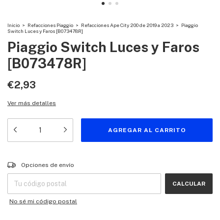
Inicio
>
Refacciones Piaggio
>
Refacciones Ape City 200 de 2019 a 2023
>
Piaggio
Switch Luces y Faros [B073478R]
Piaggio Switch Luces y Faros
[B073478R]
€2,93
Ver más detalles
Entregas para el CP:
CAMBIAR CP
Opciones de envío
CALCULAR
No sé mi código postal