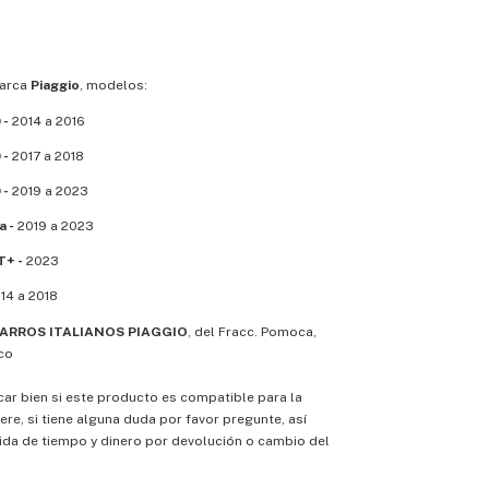
marca
Piaggio
, modelos:
 -
2014 a 2016
 -
2017 a 2018
 -
2019 a 2023
a -
2019 a 2023
T+ -
2023
14 a 2018
RROS ITALIANOS PIAGGIO
, del Fracc. Pomoca,
co
icar bien si este producto es compatible para la
ere, si tiene alguna duda por favor pregunte, así
ida de tiempo y dinero por devolución o cambio del