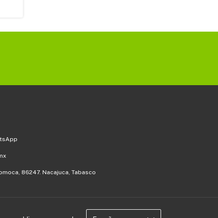
atsApp
mx
 Pomoca, 86247. Nacajuca, Tabasco