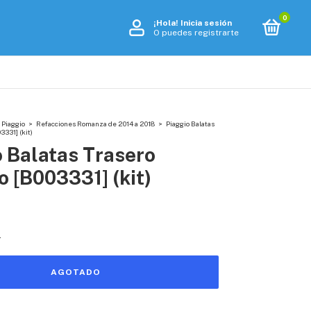
0
¡Hola!
Inicia sesión
O puedes registrarte
 Piaggio
>
Refacciones Romanza de 2014 a 2018
>
Piaggio Balatas
3331] (kit)
 Balatas Trasero
 [B003331] (kit)
s