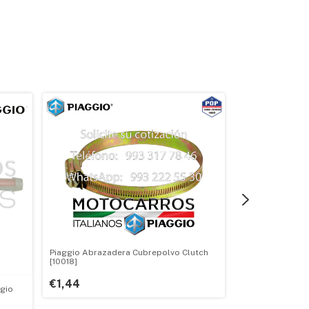
Piaggio Abrazadera Cubrepolvo Clutch
Piaggio Arandel
[10018]
Manubrio [1094
€1,44
ggio
€0,96