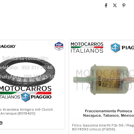
o Arandela Antigiro m6 Clutch
 Arranque [B019420]
9
Filtro Gasolina Interfil FGI-56 / Pia
B074593 (chico) [FGI56]