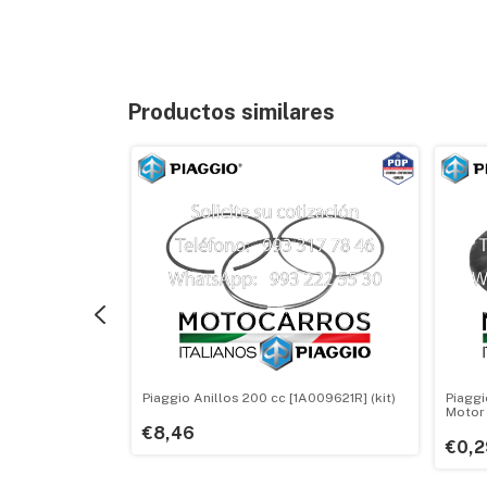
Productos similares
 Clutch
Piaggio Anillos 200 cc [1A009621R] (kit)
Piaggi
Motor
€8,46
€0,2