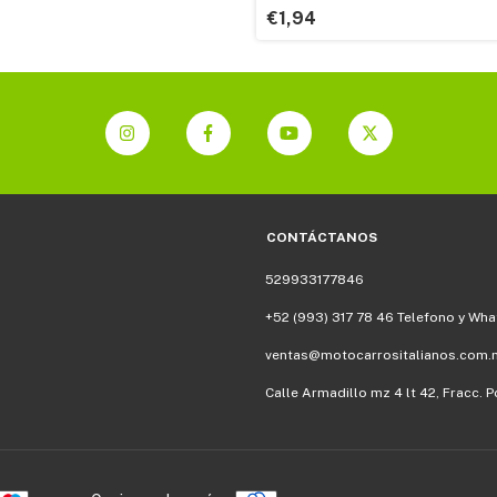
€1,94
CONTÁCTANOS
529933177846
+52 (993) 317 78 46 Telefono y Wh
ventas@motocarrositalianos.com.
Calle Armadillo mz 4 lt 42, Fracc.