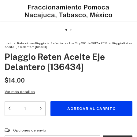
Inicio
>
Refacciones Piaggio
>
Refacciones Ape City 200 de 2017 a 2018
>
Piaggio Reten
Aceite Eje Delantero [136434]
Piaggio Reten Aceite Eje
Delantero [136434]
$14.00
Ver más detalles
Entregas para el CP:
CAMBIAR CP
Opciones de envío