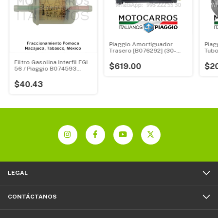
Piaggio Amortiguador
Piag
Trasero [B076292] (30-
Tubo
41/3.5)
Filtro Gasolina Interfil FGI-
$619.00
$2
56 / Piaggio B074593
(chico) [FGI56]
$40.43
LEGAL
CONTÁCTANOS