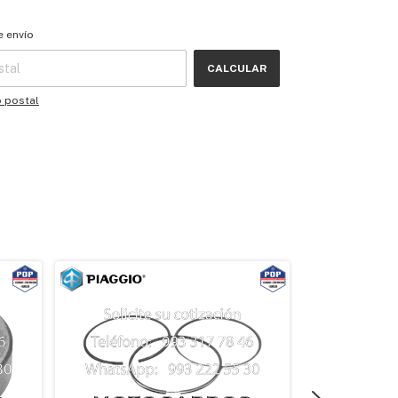
 CP:
CAMBIAR CP
e envío
CALCULAR
o postal