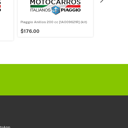
Piaggio Anillos 200 cc [1A009621R] (kit)
$176.00
Filtro Gasolina I
616738R (grande
$45.35
atsApp