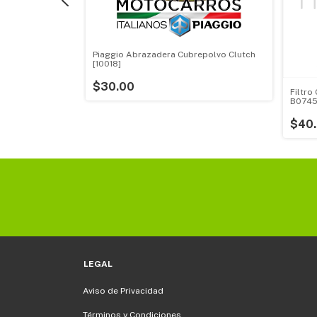
o Aire [604553]
Piaggio Abrazadera Cubrepolvo Clutch
[10018]
$30.00
Filtro
B07459
$40
LEGAL
Aviso de Privacidad
Términos y Condiciones