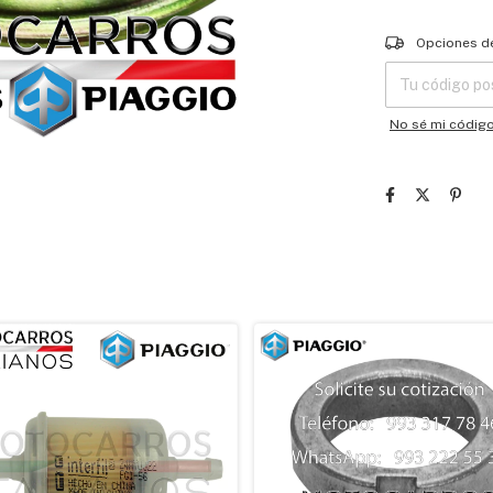
Entregas para el
Opciones d
No sé mi códig