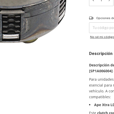
Entregas para el
Opciones d
No sé mi códig
Descripción
Descripción d
[SP1A006004] (
Para unidades
esencial para
vehículo. A co
compatibles:
Ape Xtra L
Este
clutch c