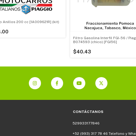
o Anillos 200 cc [1A009621R] (kit)
.00
Filtro Gasolina Interfil FGI-56 / Pia
B074593 (chico) [FGI56]
$40.43
CONTÁCTANOS
529933177846
+52 (993) 317 78 46 Telefono y Wh