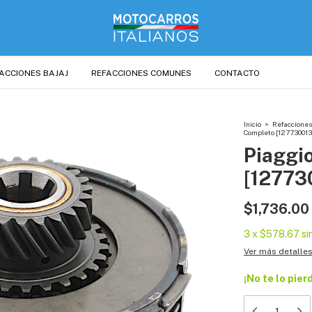
ACCIONES BAJAJ
REFACCIONES COMUNES
CONTACTO
Inicio
>
Refacciones
Completo [127730013SP
Piaggi
[127730
$1,736.00
3
x
$578.67
si
Ver más detalle
¡No te lo pier