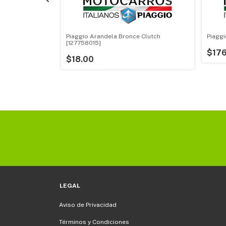
o Aire [604553]
Piaggio Arandela Bronce Clutch
Piaggi
[127758015]
$176
$18.00
LEGAL
Aviso de Privacidad
Términos y Condiciones