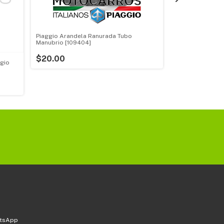
Piaggio Arandela Ranurada Tubo
Piaggio Abrazad
Manubrio [109404]
[10018]
$20.00
ggio
$30.00
atsApp