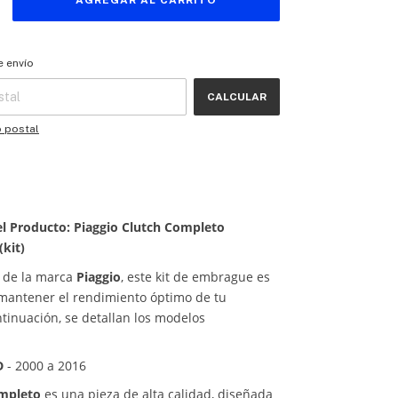
 CP:
CAMBIAR CP
e envío
CALCULAR
o postal
el Producto: Piaggio Clutch Completo
kit)
 de la marca
Piaggio
, este kit de embrague es
 mantener el rendimiento óptimo de tu
ntinuación, se detallan los modelos
D
- 2000 a 2016
ompleto
es una pieza de alta calidad, diseñada