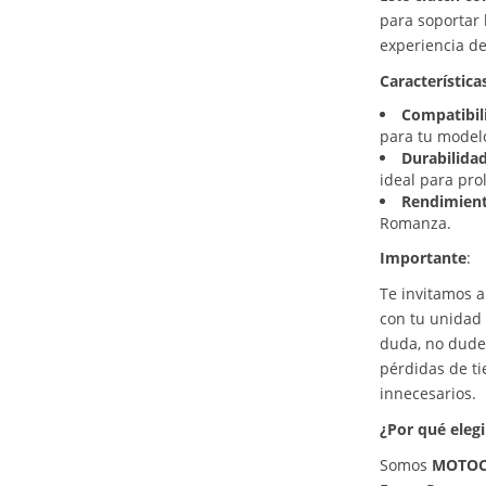
para soportar 
experiencia de
Característica
Compatibil
para tu modelo
Durabilida
ideal para prol
Rendimien
Romanza.
Importante
:
Te invitamos a
con tu unidad 
duda, no dudes
pérdidas de t
innecesarios.
¿Por qué eleg
Somos
MOTOC