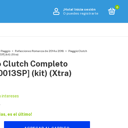
0
¡Hola!
Inicia sesión
O puedes registrarte
 Piaggio
>
Refacciones Romanza de 2014 a 2018
>
Piaggio Clutch
] (kit) (Xtra)
o Clutch Completo
013SP] (kit) (Xtra)
n intereses
s
das, es el último!