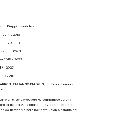
marca
Piaggio
, modelos:
 -
2014 a 2016
 -
2017 a 2018
 -
2019 a 2023
a -
2019 a 2023
T+ -
2023
14 a 2018
RROS ITALIANOS PIAGGIO
, del Fracc. Pomoca,
co
icar bien si este producto es compatible para la
ere, si tiene alguna duda por favor pregunte, así
ida de tiempo y dinero por devolución o cambio del