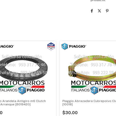
producto.
o Arandela Antigiro m6 Clutch
Piaggio Abrazadera Cubrepolvo Cl
 Arranque [B019420]
[10018]
00
$30.00