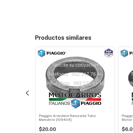
Productos similares
A009621R] (kit)
Piaggio Arandela Ranurada Tubo
Piaggi
Manubrio [109404]
Motor
$20.00
$6.