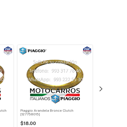
utch
Piaggio Arandela Bronce Clutch
[127758015]
$18.00