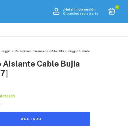
0
¡Hola!
Inicia sesión
O puedes registrarte
 Piaggio
>
Refacciones Romanza de 2014 a 2018
>
Piaggio Aislante
 Aislante Cable Bujia
7]
intereses
s