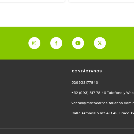
CONTÁCTANOS
529933177846
+52 (993) 317 78 46 Telefono y Wh
ventas@motocarrositalianos.com.
Calle Armadillo mz 4 lt 42, Fracc.