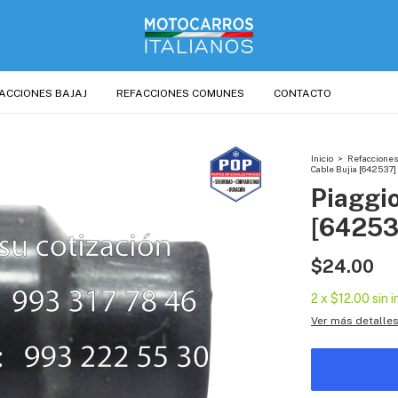
ACCIONES BAJAJ
REFACCIONES COMUNES
CONTACTO
Inicio
>
Refacciones
Cable Bujia [642537]
Piaggio
[64253
$24.00
2
x
$12.00
sin 
Ver más detalle